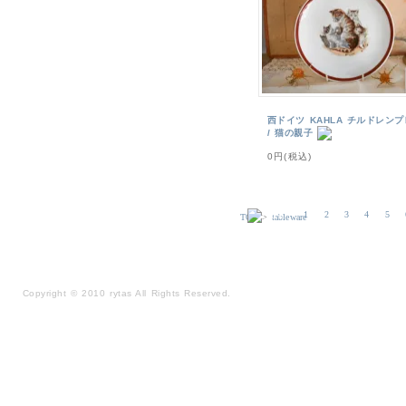
西ドイツ KAHLA チルドレン
/ 猫の親子
0円(税込)
1
2
3
4
5
TOP
>
tableware
Copyright
©
2010 rytas All Rights Reserved.