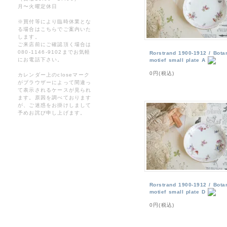
月〜火曜定休日
※買付等により臨時休業とな
る場合はこちらでご案内いた
します。
ご来店前にご確認頂く場合は
080-1146-9102までお気軽
Rorstrand 1900-1912 / Bota
にお電話下さい。
motief small plate A
0円(税込)
カレンダー上のcloseマーク
がブラウザーによって間違っ
て表示されるケースが見られ
ます。原因を調べております
が、ご迷惑をお掛けしまして
予めお詫び申し上げます。
Rorstrand 1900-1912 / Bota
motief small plate D
0円(税込)