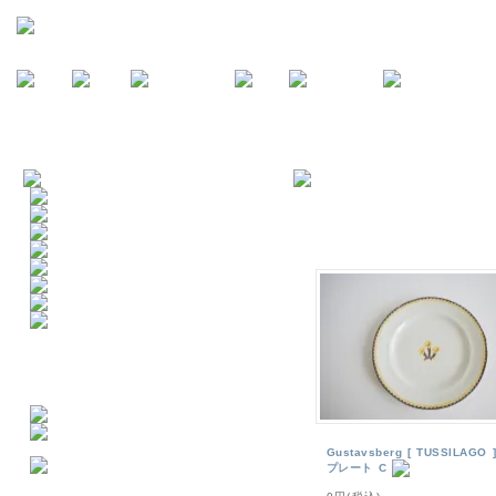
Gustavsberg [ TUSSILAGO ]
プレート C