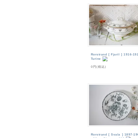
Rorstrand [ Fjaril ] 1916-19
Turine
0円(税込)
Rorstrand [ Svala ] 1897-19