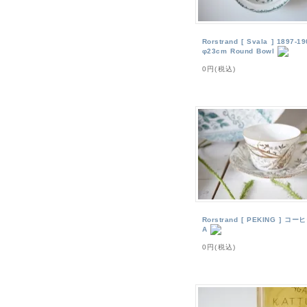
Rorstrand [ Svala ] 1897-19
φ23cm Round Bowl
0円(税込)
Rorstrand [ PEKING ] コーヒ
A
0円(税込)