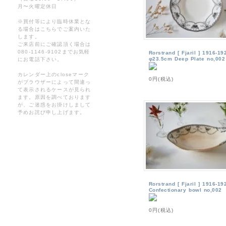
月〜火曜定休日
※買付等により臨時休業とな
る場合はこちらでご案内いた
します。
ご来店前にご確認頂く場合は
080-1146-9102までお気軽
Rorstrand [ Fjaril ] 1916-19
φ23.5cm Deep Plate no,002
にお電話下さい。
カレンダー上のcloseマーク
0円(税込)
がブラウザーによって間違っ
て表示されるケースが見られ
ます。原因を調べております
が、ご迷惑をお掛けしまして
予めお詫び申し上げます。
Rorstrand [ Fjaril ] 1916-19
Confectionary bowl no,002
0円(税込)