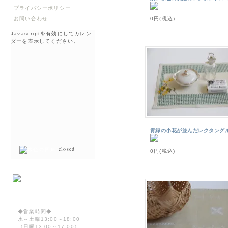
プライバシーポリシー
お問い合わせ
0円(税込)
Javascriptを有効にしてカレン
ダーを表示してください。
青緑の小花が並んだレクタング
closed
0円(税込)
◆営業時間◆
水～土曜13:00～18:00
（日曜13:00～17:00）