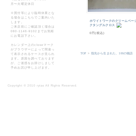
月〜火曜定休日
※買付等により臨時休業とな
る場合はこちらでご案内いた
ホワイトワークのクリームベー
します。
クタングルクロス
ご来店前にご確認頂く場合は
080-1146-9102までお気軽
0円(税込)
にお電話下さい。
カレンダー上のcloseマーク
がブラウザーによって間違っ
TOP
>
指先から生まれた、100の物語
て表示されるケースが見られ
ます。原因を調べております
が、ご迷惑をお掛けしまして
予めお詫び申し上げます。
Copyright
©
2010 rytas All Rights Reserved.