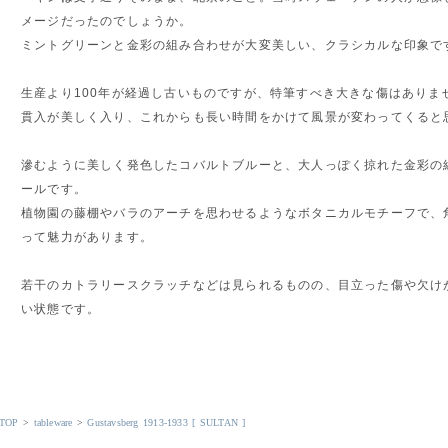
メージだったのでしょうか。
ミントグリーンと金彩の組み合わせが大変美しい、クラシカルな印象で
生産より100年が経過し古いものですが、特筆すべき大きな傷はありま
貫入が美しく入り、これからも長い時間をかけて風景が変わってくると
滲むように美しく発色したコバルトブルーと、大人っぽく掠れた金彩の
ールです。
植物園の藤棚やバラのアーチを思わせるようなボタニカルモチーフで、
って魅力があります。
若干のカトラリースクラッチなどは見られるものの、目立った傷や欠け
い状態です。
TOP
>
tableware
>
Gustavsberg 1913-1933 [ SULTAN ]