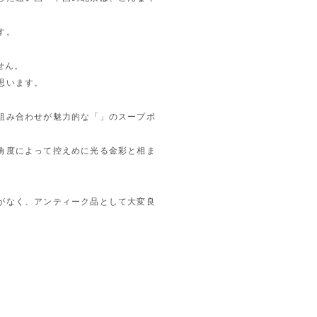
す。
せん。
思います。
組み合わせが魅力的な「」のスープボ
角度によって控えめに光る金彩と相ま
がなく、アンティーク品として大変良