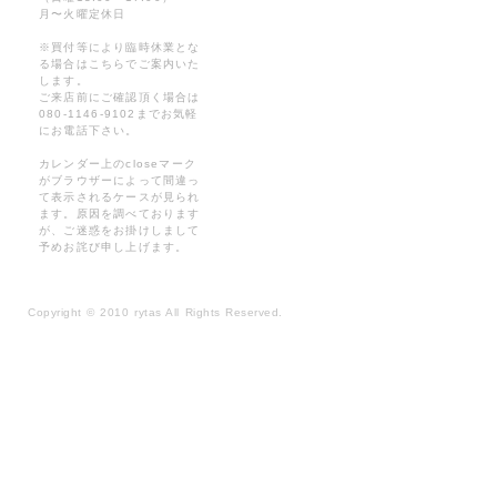
月〜火曜定休日
※買付等により臨時休業とな
る場合はこちらでご案内いた
します。
ご来店前にご確認頂く場合は
080-1146-9102までお気軽
にお電話下さい。
カレンダー上のcloseマーク
がブラウザーによって間違っ
て表示されるケースが見られ
ます。原因を調べております
が、ご迷惑をお掛けしまして
予めお詫び申し上げます。
Copyright
©
2010 rytas All Rights Reserved.