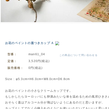
お花のペイントの蓋つきカップ A
型番：
man61_04
この商品について問い合わせる
定価：
3,520円(税込)
販売価格：
0円(税込)
Size : φ5.3cm×H6.0cm×W8.0cm×D6.8cm
お花のペイントの小さなクリームカップです。
もしかしたらヨーロッパにも卵酒みたいな体を温めるための風邪ひきさ
おそらく蓋はアルコール分が飛ばないようにあるのだと思いますが、
カップとしてでなく小物入れのようにお使いいただいてもいいと思いま