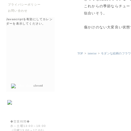
プライバシーポリシー
これからの季節ならチュー
お問い合わせ
似合いそう。
Javascriptを有効にしてカレン
ダーを表示してください。
傷かけのない大変良い状態
TOP
>
interior
>
モダンな絵柄のフラワ
closed
◆営業時間◆
水～土曜13:00～18:00
（日曜13:00～17:00）