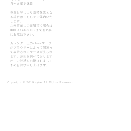
月〜火曜定休日
※買付等により臨時休業とな
る場合はこちらでご案内いた
します。
ご来店前にご確認頂く場合は
080-1146-9102までお気軽
にお電話下さい。
カレンダー上のcloseマーク
がブラウザーによって間違っ
て表示されるケースが見られ
ます。原因を調べております
が、ご迷惑をお掛けしまして
予めお詫び申し上げます。
Copyright
©
2010 rytas All Rights Reserved.