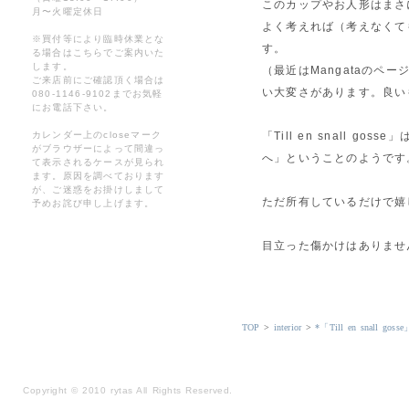
このカップやお人形はまさ
月〜火曜定休日
よく考えれば（考えなくて
※買付等により臨時休業とな
す。
る場合はこちらでご案内いた
します。
（最近はMangataの
ご来店前にご確認頂く場合は
い大変さがあります。良いも
080-1146-9102までお気軽
にお電話下さい。
カレンダー上のcloseマーク
「Till en snall 
がブラウザーによって間違っ
へ」ということのようです
て表示されるケースが見られ
ます。原因を調べております
が、ご迷惑をお掛けしまして
ただ所有しているだけで嬉
予めお詫び申し上げます。
目立った傷かけはありませ
TOP
>
interior
>
*「Till en snall 
Copyright
©
2010 rytas All Rights Reserved.