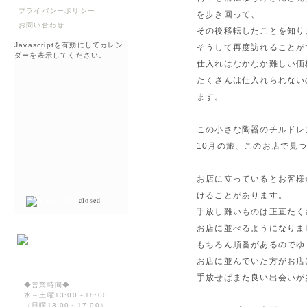
プライバシーポリシー
を歩き回って、
お問い合わせ
その後移転したことを知り
Javascriptを有効にしてカレン
そうして再度訪れることが
ダーを表示してください。
仕入れはなかなか難しい価
たくさんは仕入れられない
ます。
この小さな陶器のチルドレ
10月の旅、このお店で見
お店に立っているとお客様
けることがあります。
closed
手放し難いものは正直たく
お店に並べるようになりま
もちろん順番があるのでゆ
お店に並んでいた方がお店
手放せばまた良い出会いが
◆営業時間◆
水～土曜13:00～18:00
（日曜13:00～17:00）