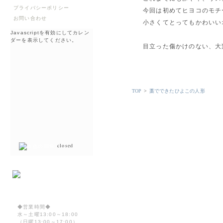
プライバシーポリシー
今回は初めてヒヨコのモチ
お問い合わせ
小さくてとってもかわいい
Javascriptを有効にしてカレン
ダーを表示してください。
目立った傷かけのない、大
TOP
>
藁でできたひよこの人形
closed
◆営業時間◆
水～土曜13:00～18:00
（日曜13:00～17:00）