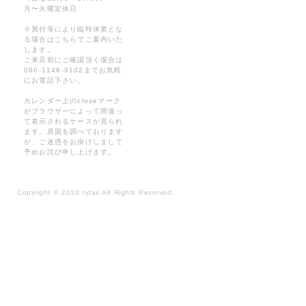
月〜火曜定休日
※買付等により臨時休業とな
る場合はこちらでご案内いた
します。
ご来店前にご確認頂く場合は
080-1146-9102までお気軽
にお電話下さい。
カレンダー上のcloseマーク
がブラウザーによって間違っ
て表示されるケースが見られ
ます。原因を調べております
が、ご迷惑をお掛けしまして
予めお詫び申し上げます。
Copyright
©
2010 rytas All Rights Reserved.