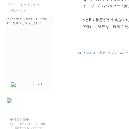
プライバシーポリシー
そこで、左右バラバラで販
お問い合わせ
Javascriptを有効にしてカレン
AとBで状態がやや異なる
ダーを表示してください。
画像にて詳細をご確認くだ
TOP
>
interior
>
岩ヤギのブックエンド
closed
◆営業時間◆
水～土曜13:00～18:00
（日曜13:00～17:00）