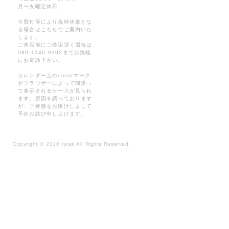
月〜火曜定休日
※買付等により臨時休業とな
る場合はこちらでご案内いた
します。
ご来店前にご確認頂く場合は
080-1146-9102までお気軽
にお電話下さい。
カレンダー上のcloseマーク
がブラウザーによって間違っ
て表示されるケースが見られ
ます。原因を調べております
が、ご迷惑をお掛けしまして
予めお詫び申し上げます。
Copyright
©
2010 rytas All Rights Reserved.