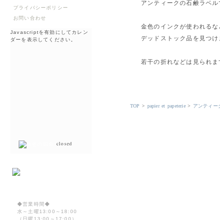
アンティークの石鹸ラベル
プライバシーポリシー
お問い合わせ
金色のインクが使われるな
Javascriptを有効にしてカレン
デッドストック品を見つけ
ダーを表示してください。
若干の折れなどは見られま
TOP
>
papier et papeterie
>
アンティー
closed
◆営業時間◆
水～土曜13:00～18:00
（日曜13:00～17:00）