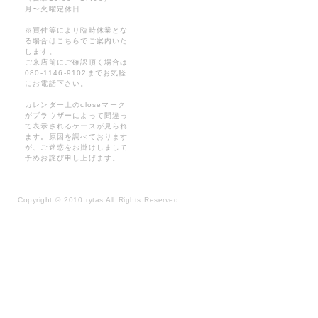
月〜火曜定休日
※買付等により臨時休業とな
る場合はこちらでご案内いた
します。
ご来店前にご確認頂く場合は
080-1146-9102までお気軽
にお電話下さい。
カレンダー上のcloseマーク
がブラウザーによって間違っ
て表示されるケースが見られ
ます。原因を調べております
が、ご迷惑をお掛けしまして
予めお詫び申し上げます。
Copyright
©
2010 rytas All Rights Reserved.