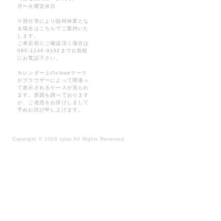
月〜火曜定休日
※買付等により臨時休業とな
る場合はこちらでご案内いた
します。
ご来店前にご確認頂く場合は
080-1146-9102までお気軽
にお電話下さい。
カレンダー上のcloseマーク
がブラウザーによって間違っ
て表示されるケースが見られ
ます。原因を調べております
が、ご迷惑をお掛けしまして
予めお詫び申し上げます。
Copyright
©
2010 rytas All Rights Reserved.