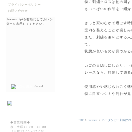
特に刺繍クロスは他の国よ
プライバシーポリシー
さいっぱいの作品をご紹介
お問い合わせ
Javascriptを有効にしてカレン
きっと家のなかで過ごす時
ダーを表示してください。
室内を整えることが楽しみ
また、刺繍を趣味とする人
て、
状態が良いものが見つかる
カゴの目隠しにしたり、下
レースなら、額装して飾る
closed
使用感やや感じられごく薄
特に目立つシミや汚れが見
TOP
>
interior
>
ハーダンガー刺繍のス
◆営業時間◆
水～土曜13:00～18:00
（日曜13:00～17:00）