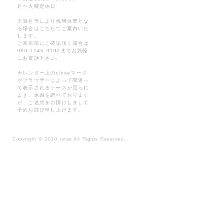
月〜火曜定休日
※買付等により臨時休業とな
る場合はこちらでご案内いた
します。
ご来店前にご確認頂く場合は
080-1146-9102までお気軽
にお電話下さい。
カレンダー上のcloseマーク
がブラウザーによって間違っ
て表示されるケースが見られ
ます。原因を調べております
が、ご迷惑をお掛けしまして
予めお詫び申し上げます。
Copyright
©
2010 rytas All Rights Reserved.