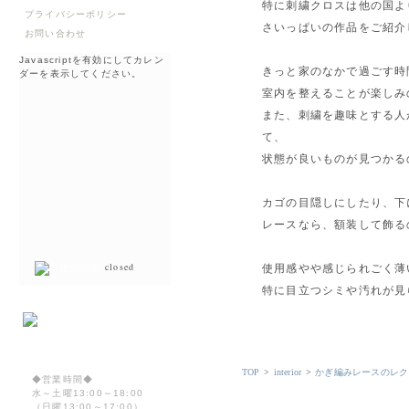
特に刺繍クロスは他の国よ
プライバシーポリシー
さいっぱいの作品をご紹介
お問い合わせ
Javascriptを有効にしてカレン
きっと家のなかで過ごす時
ダーを表示してください。
室内を整えることが楽しみ
また、刺繍を趣味とする人
て、
状態が良いものが見つかる
カゴの目隠しにしたり、下
レースなら、額装して飾る
closed
使用感やや感じられごく薄
特に目立つシミや汚れが見
TOP
>
interior
>
かぎ編みレースのレク
◆営業時間◆
水～土曜13:00～18:00
（日曜13:00～17:00）