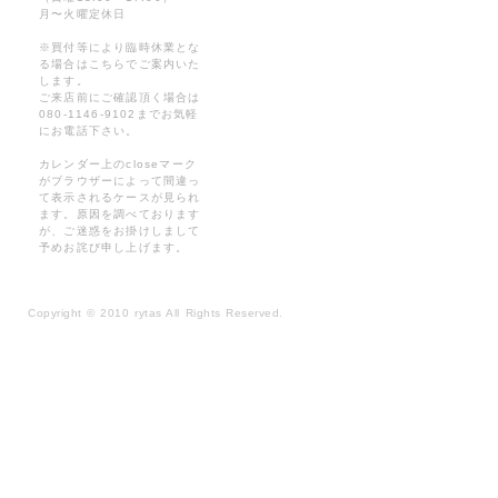
月〜火曜定休日
※買付等により臨時休業とな
る場合はこちらでご案内いた
します。
ご来店前にご確認頂く場合は
080-1146-9102までお気軽
にお電話下さい。
カレンダー上のcloseマーク
がブラウザーによって間違っ
て表示されるケースが見られ
ます。原因を調べております
が、ご迷惑をお掛けしまして
予めお詫び申し上げます。
Copyright
©
2010 rytas All Rights Reserved.