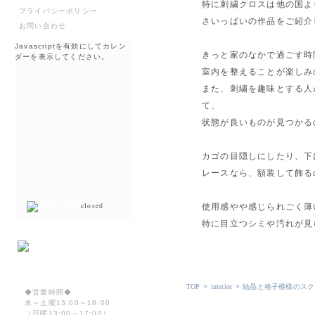
特に刺繍クロスは他の国よ
プライバシーポリシー
さいっぱいの作品をご紹介
お問い合わせ
Javascriptを有効にしてカレン
きっと家のなかで過ごす時
ダーを表示してください。
室内を整えることが楽しみ
また、刺繍を趣味とする人
て、
状態が良いものが見つかる
カゴの目隠しにしたり、下
レースなら、額装して飾る
closed
使用感やや感じられごく薄
特に目立つシミや汚れが見
TOP
>
interior
>
結晶と格子模様のスク
◆営業時間◆
水～土曜13:00～18:00
（日曜13:00～17:00）