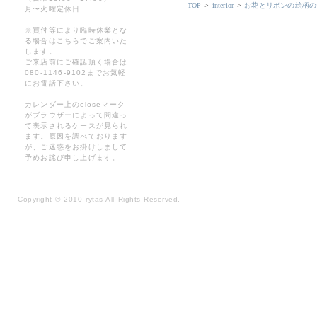
TOP
>
interior
>
お花とリボンの絵柄の
月〜火曜定休日
※買付等により臨時休業とな
る場合はこちらでご案内いた
します。
ご来店前にご確認頂く場合は
080-1146-9102までお気軽
にお電話下さい。
カレンダー上のcloseマーク
がブラウザーによって間違っ
て表示されるケースが見られ
ます。原因を調べております
が、ご迷惑をお掛けしまして
予めお詫び申し上げます。
Copyright
©
2010 rytas All Rights Reserved.