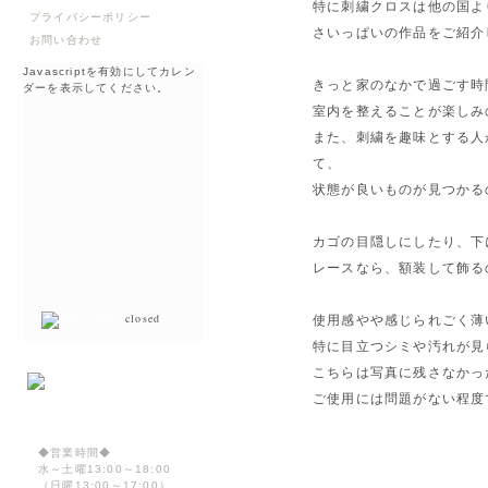
特に刺繍クロスは他の国よ
プライバシーポリシー
さいっぱいの作品をご紹介
お問い合わせ
Javascriptを有効にしてカレン
きっと家のなかで過ごす時
ダーを表示してください。
室内を整えることが楽しみ
また、刺繍を趣味とする人
て、
状態が良いものが見つかる
カゴの目隠しにしたり、下
レースなら、額装して飾る
closed
使用感やや感じられごく薄
特に目立つシミや汚れが見
こちらは写真に残さなかっ
ご使用には問題がない程度
◆営業時間◆
水～土曜13:00～18:00
（日曜13:00～17:00）