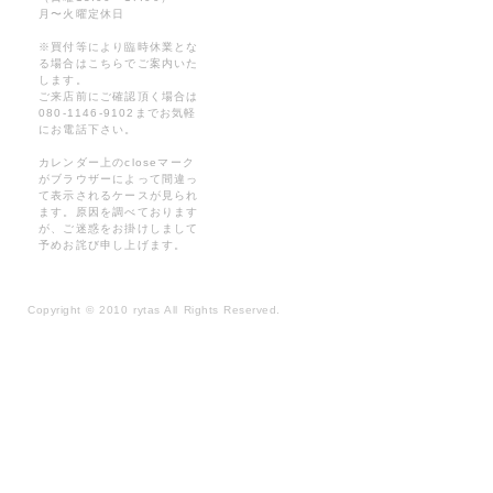
月〜火曜定休日
※買付等により臨時休業とな
る場合はこちらでご案内いた
します。
ご来店前にご確認頂く場合は
080-1146-9102までお気軽
にお電話下さい。
カレンダー上のcloseマーク
がブラウザーによって間違っ
て表示されるケースが見られ
ます。原因を調べております
が、ご迷惑をお掛けしまして
予めお詫び申し上げます。
Copyright
©
2010 rytas All Rights Reserved.