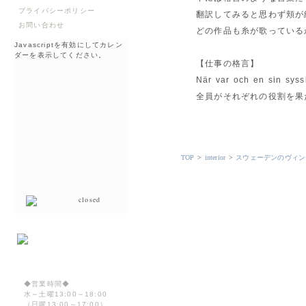
プライバシーポリシー
翻訳してみると思わず頬が
お問い合わせ
どの作品も糸が歌っている
Javascriptを有効にしてカレン
ダーを表示してください。
【仕事の格言】
När var och en sin syss
全員がそれぞれの役割を果
TOP
>
interior
>
スウェーデンのヴィン
closed
◆営業時間◆
水～土曜13:00～18:00
（日曜13:00～17:00）