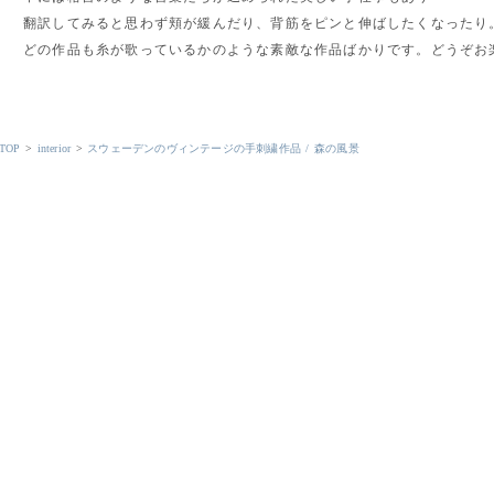
翻訳してみると思わず頬が緩んだり、背筋をピンと伸ばしたくなったり
どの作品も糸が歌っているかのような素敵な作品ばかりです。どうぞお
TOP
>
interior
>
スウェーデンのヴィンテージの手刺繍作品 / 森の風景