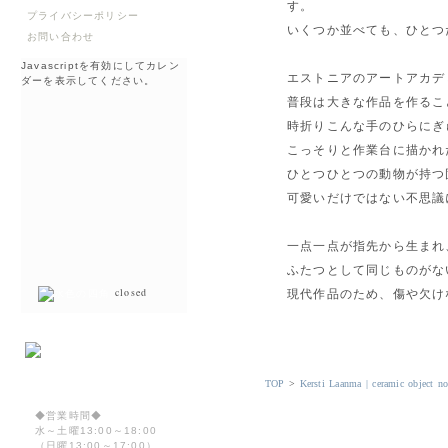
す。
プライバシーポリシー
いくつか並べても、ひとつ
お問い合わせ
Javascriptを有効にしてカレン
エストニアのアートアカデ
ダーを表示してください。
普段は大きな作品を作るこ
時折りこんな手のひらにぎ
こっそりと作業台に描かれ
ひとつひとつの動物が持つ
可愛いだけではない不思議
一点一点が指先から生まれ
ふたつとして同じものがな
closed
現代作品のため、傷や欠け
TOP
>
Kersti Laanma | ceramic object no
◆営業時間◆
水～土曜13:00～18:00
（日曜13:00～17:00）