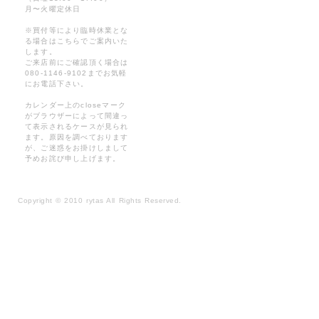
月〜火曜定休日
※買付等により臨時休業とな
る場合はこちらでご案内いた
します。
ご来店前にご確認頂く場合は
080-1146-9102までお気軽
にお電話下さい。
カレンダー上のcloseマーク
がブラウザーによって間違っ
て表示されるケースが見られ
ます。原因を調べております
が、ご迷惑をお掛けしまして
予めお詫び申し上げます。
Copyright
©
2010 rytas All Rights Reserved.