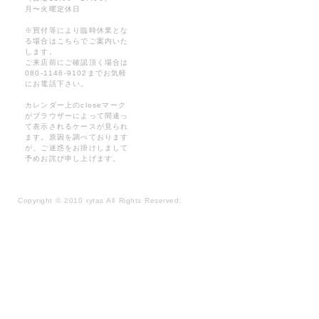
月〜火曜定休日
※買付等により臨時休業とな
る場合はこちらでご案内いた
します。
ご来店前にご確認頂く場合は
080-1146-9102までお気軽
にお電話下さい。
カレンダー上のcloseマーク
がブラウザーによって間違っ
て表示されるケースが見られ
ます。原因を調べております
が、ご迷惑をお掛けしまして
予めお詫び申し上げます。
Copyright
©
2010 rytas All Rights Reserved.