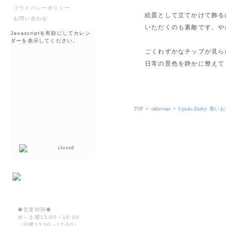
プライバシーポリシー
絵皿として立てかけて飾る
お問い合わせ
いただくのも素敵です。や
Javascriptを有効にしてカレン
ダーを表示してください。
ごくわずかなチップが見ら
日常の景色を静かに整えて
TOP
>
tableware
>
Upsala-Ekeby 
closed
◆営業時間◆
水～土曜13:00～18:00
（日曜13:00～17:00）