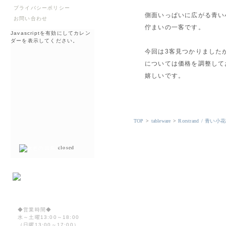
プライバシーポリシー
側面いっぱいに広がる青い
お問い合わせ
佇まいの一客です。
Javascriptを有効にしてカレン
ダーを表示してください。
今回は3客見つかりました
については価格を調整して
嬉しいです。
TOP
>
tableware
>
Rorstrand / 
closed
◆営業時間◆
水～土曜13:00～18:00
（日曜13:00～17:00）