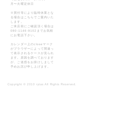
月〜火曜定休日
※買付等により臨時休業とな
る場合はこちらでご案内いた
します。
ご来店前にご確認頂く場合は
080-1146-9102までお気軽
にお電話下さい。
カレンダー上のcloseマーク
がブラウザーによって間違っ
て表示されるケースが見られ
ます。原因を調べております
が、ご迷惑をお掛けしまして
予めお詫び申し上げます。
Copyright
©
2010 rytas All Rights Reserved.