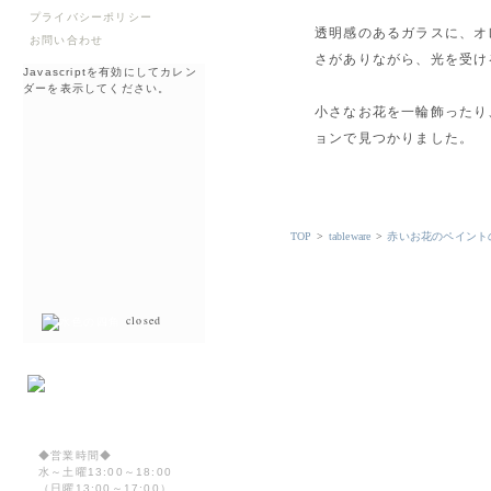
プライバシーポリシー
透明感のあるガラスに、オ
お問い合わせ
さがありながら、光を受け
Javascriptを有効にしてカレン
ダーを表示してください。
小さなお花を一輪飾ったり
ョンで見つかりました。
TOP
>
tableware
>
赤いお花のペイント
closed
◆営業時間◆
水～土曜13:00～18:00
（日曜13:00～17:00）