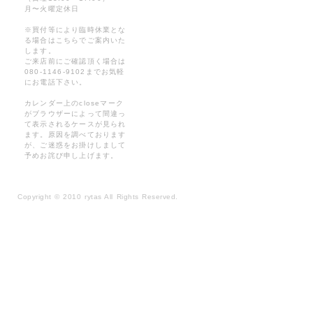
月〜火曜定休日
※買付等により臨時休業とな
る場合はこちらでご案内いた
します。
ご来店前にご確認頂く場合は
080-1146-9102までお気軽
にお電話下さい。
カレンダー上のcloseマーク
がブラウザーによって間違っ
て表示されるケースが見られ
ます。原因を調べております
が、ご迷惑をお掛けしまして
予めお詫び申し上げます。
Copyright
©
2010 rytas All Rights Reserved.