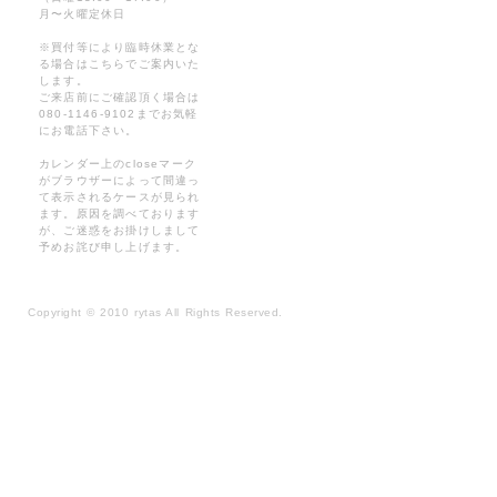
月〜火曜定休日
※買付等により臨時休業とな
る場合はこちらでご案内いた
します。
ご来店前にご確認頂く場合は
080-1146-9102までお気軽
にお電話下さい。
カレンダー上のcloseマーク
がブラウザーによって間違っ
て表示されるケースが見られ
ます。原因を調べております
が、ご迷惑をお掛けしまして
予めお詫び申し上げます。
Copyright
©
2010 rytas All Rights Reserved.