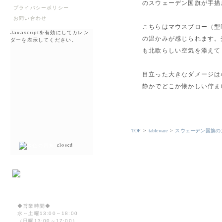
のスウェーデン国旗が手描
プライバシーポリシー
お問い合わせ
こちらはマウスブロー（型
Javascriptを有効にしてカレン
の温かみが感じられます。
ダーを表示してください。
も北欧らしい空気を添えて
目立った大きなダメージは
静かでどこか懐かしい佇ま
TOP
>
tableware
>
スウェーデン国旗の
closed
◆営業時間◆
水～土曜13:00～18:00
（日曜13:00～17:00）