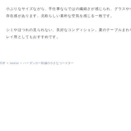
小ぶりなサイズながら、手仕事ならではの繊細さが感じられ、グラスや
存在感があります。北欧らしい素朴な空気を感じる一枚です。
シミやほつれの見られない、良好なコンディション。夏のテーブルまわ
レイ用としてもおすすめです。
TOP
>
interior
>
ハーダンガー刺繍の小さなコースター