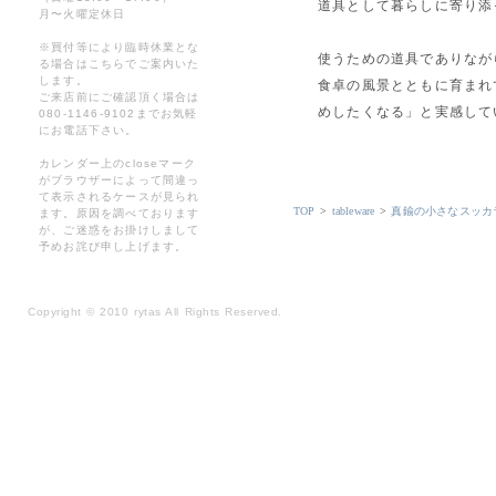
道具として暮らしに寄り添
月〜火曜定休日
※買付等により臨時休業とな
使うための道具でありなが
る場合はこちらでご案内いた
します。
食卓の風景とともに育まれ
ご来店前にご確認頂く場合は
めしたくなる」と実感して
080-1146-9102までお気軽
にお電話下さい。
カレンダー上のcloseマーク
がブラウザーによって間違っ
て表示されるケースが見られ
TOP
>
tableware
>
真鍮の小さなスッカラ 
ます。原因を調べております
が、ご迷惑をお掛けしまして
予めお詫び申し上げます。
Copyright
©
2010 rytas All Rights Reserved.