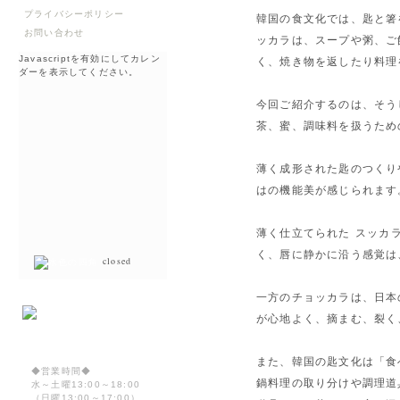
プライバシーポリシー
韓国の食文化では、匙と箸
お問い合わせ
ッカラは、スープや粥、ご
Javascriptを有効にしてカレン
く、焼き物を返したり料理
ダーを表示してください。
今回ご紹介するのは、そう
茶、蜜、調味料を扱うため
薄く成形された匙のつくり
はの機能美が感じられます
薄く仕立てられた スッカ
く、唇に静かに沿う感覚は
closed
一方のチョッカラは、日本
が心地よく、摘まむ、裂く
また、韓国の匙文化は「食
◆営業時間◆
鍋料理の取り分けや調理道
水～土曜13:00～18:00
（日曜13:00～17:00）