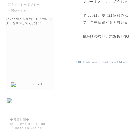
プレートと共にご紹介しま
プライバシーポリシー
お問い合わせ
ボウルは、夏には家族みん
Javascriptを有効にしてカレン
で一年中活躍すると思いま
ダーを表示してください。
傷かけのない、大変良い状
TOP
>
tableware
>
Hand-Painted M
closed
◆営業時間◆
水～土曜13:00～18:00
（日曜13:00～17:00）