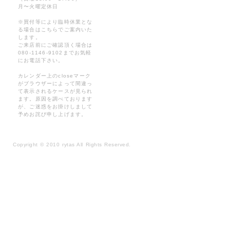
月〜火曜定休日
※買付等により臨時休業とな
る場合はこちらでご案内いた
します。
ご来店前にご確認頂く場合は
080-1146-9102までお気軽
にお電話下さい。
カレンダー上のcloseマーク
がブラウザーによって間違っ
て表示されるケースが見られ
ます。原因を調べております
が、ご迷惑をお掛けしまして
予めお詫び申し上げます。
Copyright
©
2010 rytas All Rights Reserved.