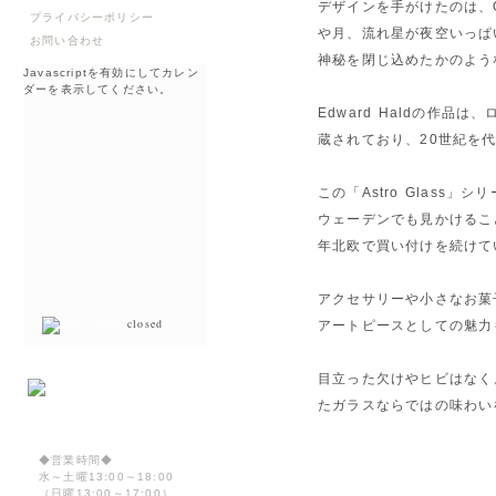
デザインを手がけたのは、Or
プライバシーポリシー
や月、流れ星が夜空いっぱ
お問い合わせ
神秘を閉じ込めたかのよう
Javascriptを有効にしてカレン
ダーを表示してください。
Edward Haldの作品
蔵されており、20世紀を
この「Astro Glas
ウェーデンでも見かけるこ
年北欧で買い付けを続けて
アクセサリーや小さなお菓
closed
アートピースとしての魅力
目立った欠けやヒビはなく
たガラスならではの味わい
◆営業時間◆
水～土曜13:00～18:00
（日曜13:00～17:00）