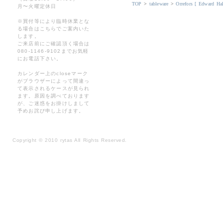
TOP
>
tableware
>
Orrefors [ Edward Ha
月〜火曜定休日
※買付等により臨時休業とな
る場合はこちらでご案内いた
します。
ご来店前にご確認頂く場合は
080-1146-9102までお気軽
にお電話下さい。
カレンダー上のcloseマーク
がブラウザーによって間違っ
て表示されるケースが見られ
ます。原因を調べております
が、ご迷惑をお掛けしまして
予めお詫び申し上げます。
Copyright
©
2010 rytas All Rights Reserved.