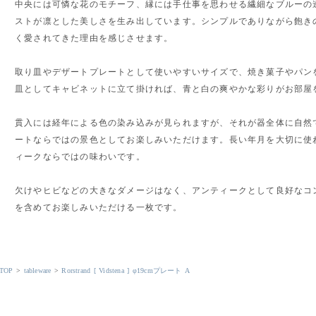
中央には可憐な花のモチーフ、縁には手仕事を思わせる繊細なブルーの
ストが凛とした美しさを生み出しています。シンプルでありながら飽き
く愛されてきた理由を感じさせます。
取り皿やデザートプレートとして使いやすいサイズで、焼き菓子やパン
皿としてキャビネットに立て掛ければ、青と白の爽やかな彩りがお部屋
貫入には経年による色の染み込みが見られますが、それが器全体に自然
ートならではの景色としてお楽しみいただけます。長い年月を大切に使
ィークならではの味わいです。
欠けやヒビなどの大きなダメージはなく、アンティークとして良好なコ
を含めてお楽しみいただける一枚です。
TOP
>
tableware
>
Rorstrand [ Vidstena ] φ19cmプレート A