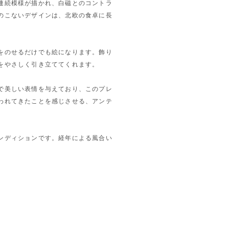
連続模様が描かれ、白磁とのコントラ
のこないデザインは、北欧の食卓に長
をのせるだけでも絵になります。飾り
をやさしく引き立ててくれます。
で美しい表情を与えており、このプレ
われてきたことを感じさせる、アンテ
ンディションです。経年による風合い