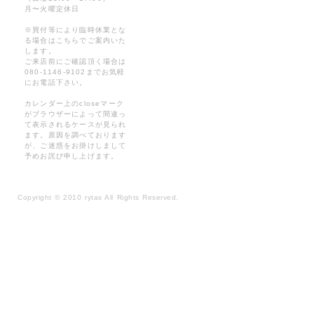
月〜火曜定休日
※買付等により臨時休業とな
る場合はこちらでご案内いた
します。
ご来店前にご確認頂く場合は
080-1146-9102までお気軽
にお電話下さい。
カレンダー上のcloseマーク
がブラウザーによって間違っ
て表示されるケースが見られ
ます。原因を調べております
が、ご迷惑をお掛けしまして
予めお詫び申し上げます。
Copyright
©
2010 rytas All Rights Reserved.