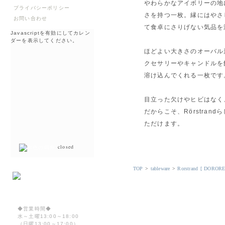
やわらかなアイボリーの地
プライバシーポリシー
さを持つ一枚。縁にはやさ
お問い合わせ
て食卓にさりげない気品を
Javascriptを有効にしてカレン
ダーを表示してください。
ほどよい大きさのオーバル
クセサリーやキャンドルを
溶け込んでくれる一枚です
目立った欠けやヒビはなく
だからこそ、Rörstra
ただけます。
closed
TOP
>
tableware
>
Rorstrand [ DO
◆営業時間◆
水～土曜13:00～18:00
（日曜13:00～17:00）