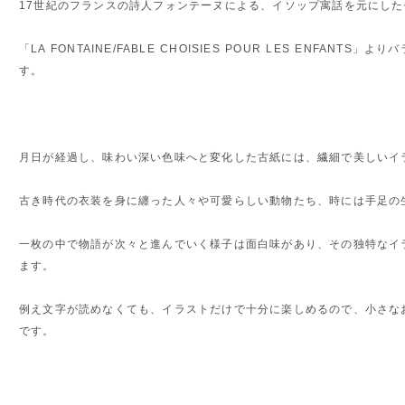
17世紀のフランスの詩人フォンテーヌによる、イソップ寓話を元にした
「LA FONTAINE/FABLE CHOISIES POUR LES ENFANT
す。
月日が経過し、味わい深い色味へと変化した古紙には、繊細で美しいイ
古き時代の衣装を身に纏った人々や可愛らしい動物たち、時には手足の
一枚の中で物語が次々と進んでいく様子は面白味があり、その独特なイ
ます。
例え文字が読めなくても、イラストだけで十分に楽しめるので、小さな
です。